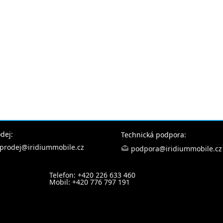
dej:
Technická podpora:
prodej@iridiummobile.cz
podpora@iridiummobile.cz
Telefon: +420 226 633 460
Mobil: +420 776 797 191