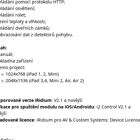
vládání pomocí protokolu HTTP;
vládání osvětlení;
vládání rolet;
ízení teploty a vlhkosti;
vládání dveřních zámků;
obrazování dat z detektorů pohybu.
sah
:
anuál;
ákladna zařízení
emo project:
1024x768 (iPad 1, 2, Mini)
2048x1536 (iPad 3,4, Mini 2, Air, Air 2)
porované verze iRidium
: V2.1 a novější
ikace pro spuštění modulu na iOS/Androidu
: i2 Control V2.1 a
ější
adované licence
: iRidium pro AV & Custom Systems: Device Licens