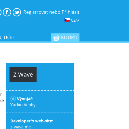
Registrovat nebo Přihlásit
CZ
J ÚČET
KOUPIT
Z-Wave
em
Vývojář:
ick
Yurkin Vitaliy
Developer's web-site:
z-wave.me