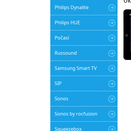
Uk
Philips Dynalite
Philips HUE
Počasí
Russound
Samsung Smart TV
SIP
Sonos
Sonos by rocfusion
Squeezebox