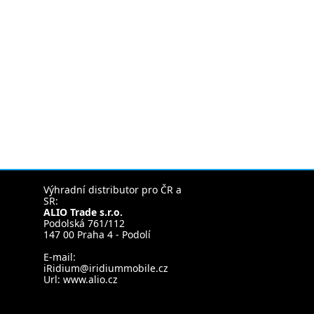
Výhradní distributor pro ČR a
SR:
ALIO Trade s.r.o.
Podolská 761/112
147 00 Praha 4 - Podolí
E-mail:
iRidium@iridiummobile.cz
Url:
www.alio.cz