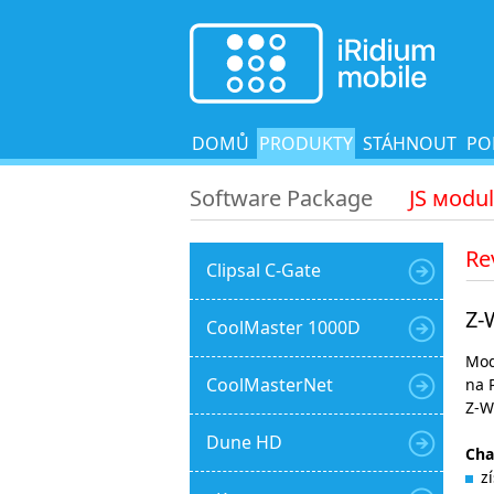
DOMŮ
PRODUKTY
STÁHNOUT
PO
Software Package
JS мodu
Re
Clipsal C-Gate
Z-
CoolMaster 1000D
Mod
CoolMasterNet
na 
Z-W
Dune HD
Cha
z