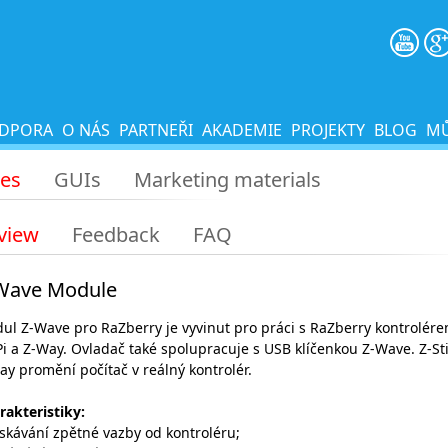
DPORA
O NÁS
PARTNEŘI
AKADEMIE
PROJEKTY
BLOG
MŮ
les
GUIs
Marketing materials
view
Feedback
FAQ
Wave Module
ul Z-Wave pro RaZberry je vyvinut pro práci s RaZberry kontrolér
Pi a Z-Way. Ovladač také spolupracuje s USB klíčenkou Z-Wave. Z-St
ay promění počítač v reálný kontrolér.
rakteristiky
:
ískávání zpětné vazby od kontroléru;