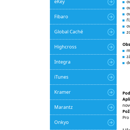
eKey
o
o
o
Fibaro
ř
o
Global Caché
z
Ob
Highcross
m
z
Integra
d
iTunes
Kramer
Pod
Apl
nov
Marantz
Pož
Pro
Onkyo