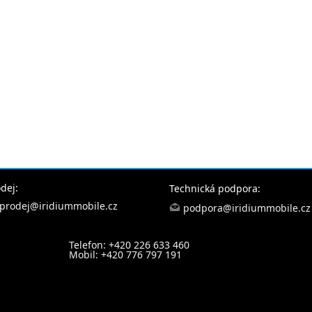
dej:
Technická podpora:
prodej@iridiummobile.cz
podpora@iridiummobile.cz
Telefon: +420 226 633 460
Mobil: +420 776 797 191