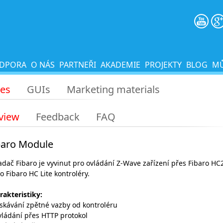
DPORA
O NÁS
PARTNEŘI
AKADEMIE
PROJEKTY
BLOG
MŮ
les
GUIs
Marketing materials
view
Feedback
FAQ
baro Module
adač Fibaro je vyvinut pro ovládání Z-Wave zařízení přes Fibaro HC
o Fibaro HC Lite kontroléry.
rakteristiky
:
ískávání zpětné vazby od kontroléru
vládání přes HTTP protokol