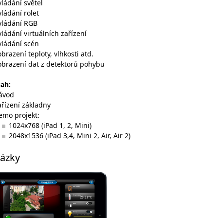
vládání světel
vládání rolet
vládání RGB
vládání virtuálních zařízení
vládání scén
obrazení teploty, vlhkosti atd.
obrazení dat z detektorů pohybu
sah
:
ávod
ařízení základny
emo projekt:
1024x768 (iPad 1, 2, Mini)
2048x1536 (iPad 3,4, Mini 2, Air, Air 2)
ázky