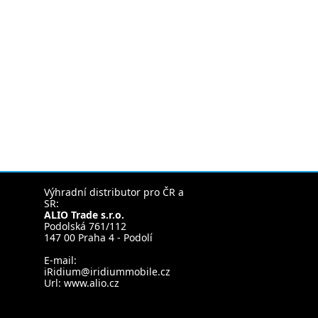
Výhradní distributor pro ČR a
SR:
ALIO Trade s.r.o.
Podolská 761/112
147 00 Praha 4 - Podolí
E-mail:
iRidium@iridiummobile.cz
Url:
www.alio.cz