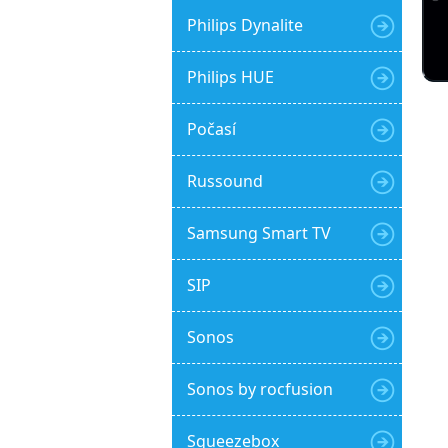
Philips Dynalite
Philips HUE
Počasí
Russound
Samsung Smart TV
SIP
Sonos
Sonos by rocfusion
Squeezebox