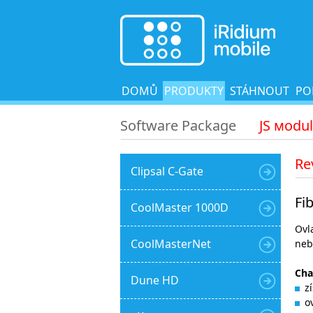
DOMŮ
PRODUKTY
STÁHNOUT
PO
Software Package
JS мodu
Re
Clipsal C-Gate
Fi
CoolMaster 1000D
Ovl
CoolMasterNet
neb
Cha
Dune HD
z
o