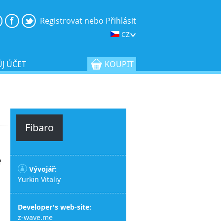
Registrovat nebo Přihlásit
CZ
J ÚČET
KOUPIT
Fibaro
2
Vývojář:
Yurkin Vitaliy
Developer's web-site:
z-wave.me