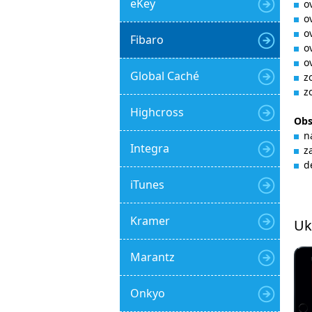
eKey
o
o
o
Fibaro
o
o
Global Caché
z
z
Highcross
Ob
n
Integra
z
d
iTunes
Kramer
Uk
Marantz
Onkyo