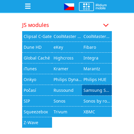
JS мodules
Clipsal C-Gate
CoolMaster 1000D
CoolMasterNet
Dune HD
eKey
Fibaro
Global Caché
Highcross
Integra
iTunes
Kramer
Marantz
Onkyo
Philips Dynalite
Philips HUE
Počasí
Russound
Samsung Smart TV
SIP
Sonos
Sonos by rocfusion
Squeezebox
Trivum
XBMC
Z-Wave