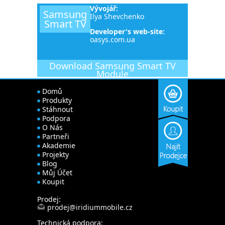
Vývojář:
Samsung
Ilya Shevchenko
Smart TV
Developer's web-site:
oasys.com.ua
Download
Samsung Smart TV
Module
Domů
Produkty
Stáhnout
Podpora
O Nás
Partneři
Akademie
Projekty
Blog
Můj Účet
Koupit
Prodej:
prodej@iridiummobile.cz
Technická podpora: