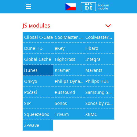
JS мodules
Clipsal C-Gate
CoolMaster 1000D
CoolMasterNet
Dune HD
eKey
Fibaro
Global Caché
Highcross
Integra
iTunes
Kramer
Marantz
Onkyo
Philips Dynalite
Philips HUE
Počasí
Russound
Samsung Smart TV
SIP
Sonos
Sonos by rocfusion
Squeezebox
Trivum
XBMC
Z-Wave