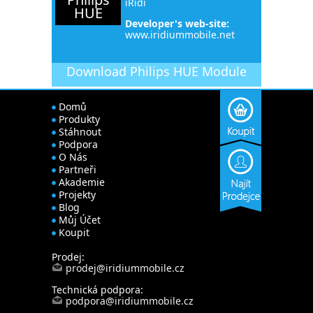
iRidi
HUE
Developer's web-site:
www.iridiummobile.net
Download
Philips HUE Module
Domů
Produkty
Stáhnout
Podpora
O Nás
Partneři
Akademie
Projekty
Blog
Můj Účet
Koupit
Prodej:
prodej@iridiummobile.cz
Technická podpora:
podpora@iridiummobile.cz