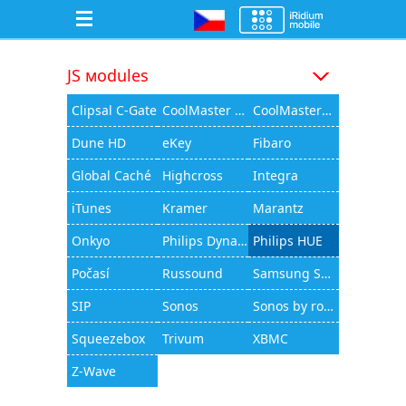
JS мodules
Clipsal C-Gate
CoolMaster 1000D
CoolMasterNet
Dune HD
eKey
Fibaro
Global Caché
Highcross
Integra
iTunes
Kramer
Marantz
Onkyo
Philips Dynalite
Philips HUE
Počasí
Russound
Samsung Smart TV
SIP
Sonos
Sonos by rocfusion
Squeezebox
Trivum
XBMC
Z-Wave