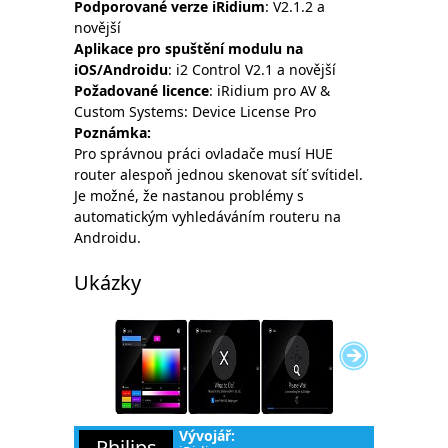
Podporované verze iRidium
: V2.1.2 a
novější
Aplikace pro spuštění modulu na
iOS/Androidu
: i2 Control V2.1 a novější
Požadované licence
: iRidium pro AV &
Custom Systems: Device License Pro
Poznámka
:
Pro správnou práci ovladače musí HUE
router alespoň jednou skenovat síť svítidel.
Je možné, že nastanou problémy s
automatickým vyhledáváním routeru na
Androidu.
Ukázky
Vývojář:
Philips