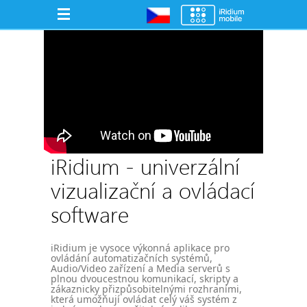
iRidium - univerzální
vizualizační a ovládací
software
iRidium je vysoce výkonná aplikace pro
ovládání automatizačních systémů,
Audio/Video zařízení a Media serverů s
plnou dvoucestnou komunikací, skripty a
zákaznicky přizpůsobitelnými rozhraními,
která umožňují ovládat celý váš systém z