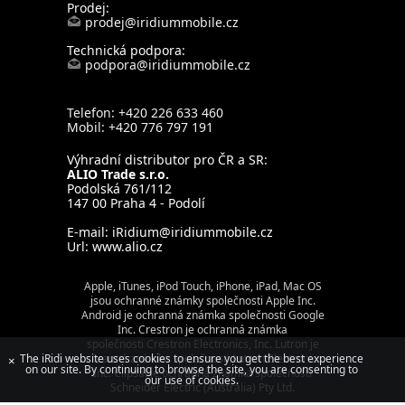
Prodej:
prodej@iridiummobile.cz
Technická podpora:
podpora@iridiummobile.cz
Telefon: +420 226 633 460
Mobil: +420 776 797 191
Výhradní distributor pro ČR a SR:
ALIO Trade s.r.o.
Podolská 761/112
147 00 Praha 4 - Podolí
E-mail:
iRidium@iridiummobile.cz
Url:
www.alio.cz
Apple, iTunes, iPod Touch, iPhone, iPad, Mac OS
jsou ochranné známky společnosti Apple Inc.
Android je ochranná známka společnosti Google
Inc. Crestron je ochranná známka
společnosti Crestron Electronics, Inc. Lutron je
The iRidi website uses cookies to ensure you get the best experience
ochranná známka společnosti Lutron Electronics,
×
on our site. By continuing to browse the site, you are consenting to
Inc. Clipsal je ochranná známka společnosti
our use of cookies.
Schneider Electric (Australia) Pty Ltd.