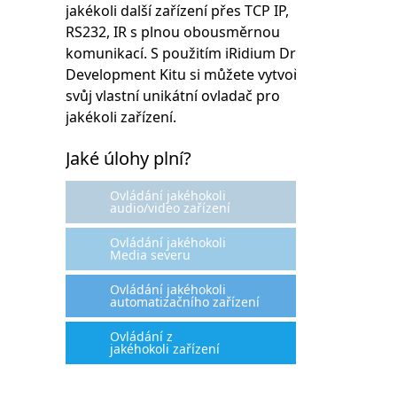
jakékoli další zařízení přes TCP IP,
RS232, IR s plnou obousměrnou
komunikací. S použitím iRidium Driver
Development Kitu si můžete vytvořit
svůj vlastní unikátní ovladač pro
jakékoli zařízení.
Jaké úlohy plní?
Ovládání jakéhokoli
audio/video zařízení
Ovládání jakéhokoli
Media severu
Ovládání jakéhokoli
automatizačního zařízení
Ovládání z
jakéhokoli zařízení