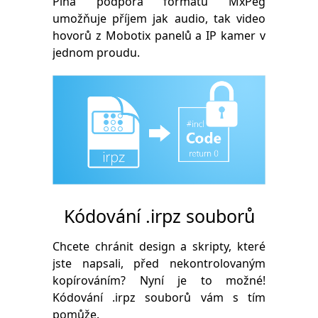
Plná podpora formátu MxPeg
umožňuje příjem jak audio, tak video
hovorů z Mobotix panelů a IP kamer v
jednom proudu.
Kódování .irpz souborů
Chcete chránit design a skripty, které
jste napsali, před nekontrolovaným
kopírováním? Nyní je to možné!
Kódování .irpz souborů vám s tím
pomůže.