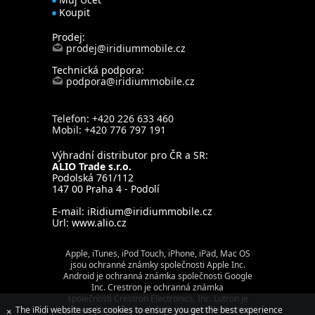
Koupit
Prodej:
prodej@iridiummobile.cz
Technická podpora:
podpora@iridiummobile.cz
Telefon: +420 226 633 460
Mobil: +420 776 797 191
Výhradní distributor pro ČR a SR:
ALIO Trade s.r.o.
Podolská 761/112
147 00 Praha 4 - Podolí
E-mail:
iRidium@iridiummobile.cz
Url:
www.alio.cz
Apple, iTunes, iPod Touch, iPhone, iPad, Mac OS
jsou ochranné známky společnosti Apple Inc.
Android je ochranná známka společnosti Google
Inc. Crestron je ochranná známka
společnosti Crestron Electronics, Inc. Lutron je
The iRidi website uses cookies to ensure you get the best experience
ochranná známka společnosti Lutron Electronics,
×