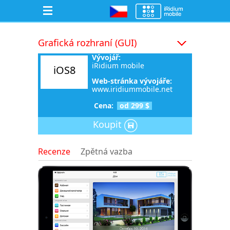
Grafická rozhraní (GUI)
Vývojář:
iRidium mobile
iOS8
Web-stránka vývojáře:
www.iridiummobile.net
Cena:
od 299 $
Koupit
Recenze
Zpětná vazba