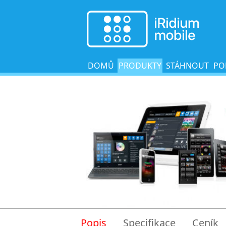
DOMŮ
PRODUKTY
STÁHNOUT
PO
Popis
Specifikace
Ceník