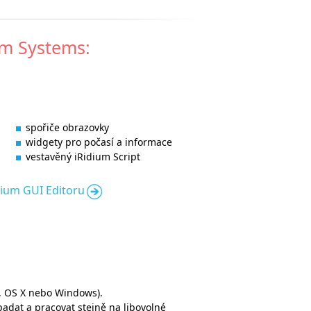
tom Systems:
spořiče obrazovky
widgety pro počasí a informace
vestavěný iRidium Script
dium GUI Editoru
d, OS X nebo Windows).
ypadat a pracovat stejně na libovolné