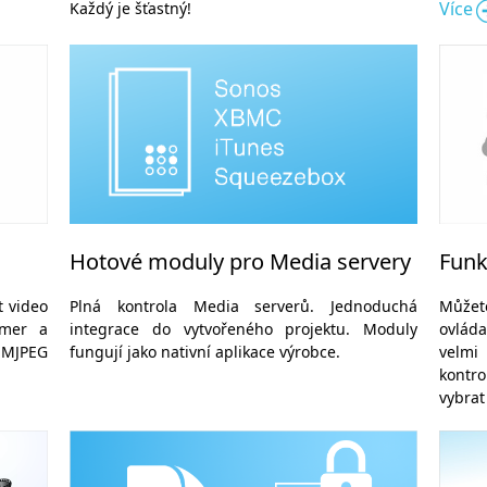
Více
Každý je šťastný!
Hotové moduly pro Media servery
Funk
t video
Plná kontrola Media serverů. Jednoduchá
Můžet
amer a
integrace do vytvořeného projektu. Moduly
ovláda
h MJPEG
fungují jako nativní aplikace výrobce.
velmi
kontro
vybrat