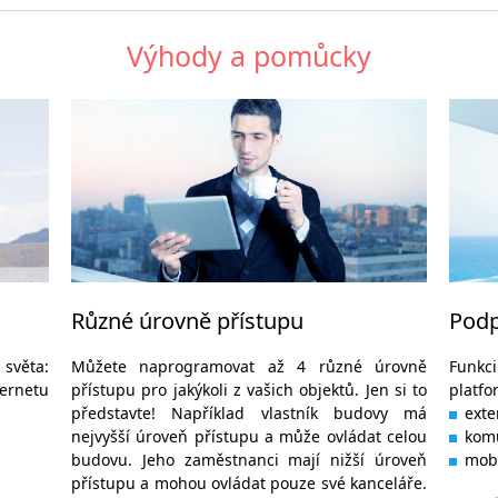
Výhody a pomůcky
Různé úrovně přístupu
Podp
věta:
Můžete naprogramovat až 4 různé úrovně
Funkci
ternetu
přístupu pro jakýkoli z vašich objektů. Jen si to
platf
představte! Například vlastník budovy má
exte
nejvyšší úroveň přístupu a může ovládat celou
komu
budovu. Jeho zaměstnanci mají nižší úroveň
mobi
přístupu a mohou ovládat pouze své kanceláře.