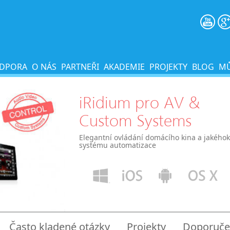
DPORA
O NÁS
PARTNEŘI
AKADEMIE
PROJEKTY
BLOG
MŮ
iRidium pro AV &
Custom Systems
Elegantní ovládání domácího kina a jakéhok
systému automatizace
Často kladené otázky
Projekty
Doporučen