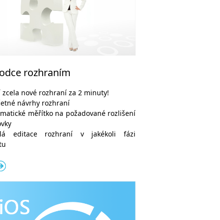
odce rozhraním
í zcela nové rozhraní za 2 minuty!
etné návrhy rozhraní
matické měřítko na požadované rozlišení
ovky
hlá editace rozhraní v jakékoli fázi
tu