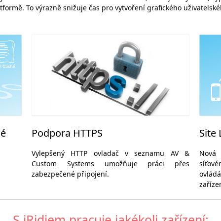
tformě. To výrazně snižuje čas pro vytvoření grafického uživatelské
hé
Podpora HTTPS
Site
Vylepšený HTTP ovladač v seznamu AV &
Nová 
Custom Systems umožňuje práci přes
síťov
zabezpečené připojení.
ovlád
zaříze
S iRidiem pracuje jakékoli zařízení: