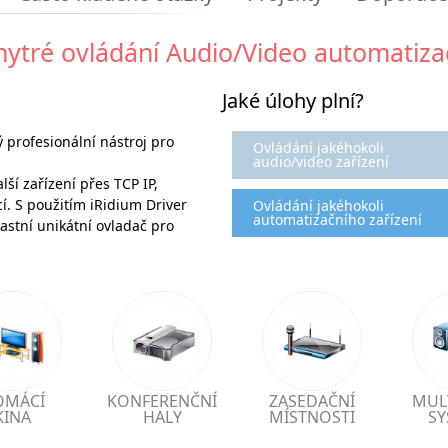
hytré ovládání Audio/Video automatiza
Jaké úlohy plní?
profesionální nástroj pro
Ovládání jakéhokoli
audio/video zařízení
lší zařízení přes TCP IP,
. S použitím iRidium Driver
Ovládání jakéhokoli
automatizačního zařízení
astní unikátní ovladač pro
OMÁCÍ
KONFERENČNÍ
ZASEDAČNÍ
MUL
KINA
HALY
MÍSTNOSTI
SY