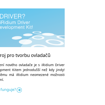
roj pro tvorbu ovladačů
ení nového ovladače je s iRidium Driver
opment Kitem jednodušší než kdy jindy!
němu má iRidium neomezené možnosti
ní.
o funguje?