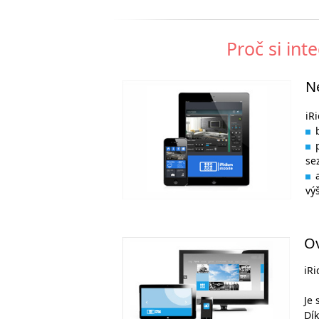
Proč si int
N
iR
se
vý
Ov
iRi
Je 
Dík