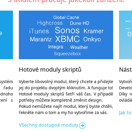
Hotové moduly skriptů
Nást
systém
Vyberte libovolný modul, který chcete a přidejte
Vytvoř
 řadu
jej do projektu dvojitým kliknutím. A funguje to!
Devel
ednoho
Hotové moduly skriptů šetří váš čas. V případě
Díky 
zení s
potřeby můžete kompletně změnit design.
ovládá
Pokud nemůžete najít modul, který byste chtěli,
Jak t
řekněte nám o tom a my ho vytvoříme za vás.
Všechny dostupné moduly