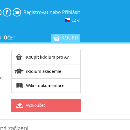
Registrovat nebo Přihlásit
CZ
J ÚČET
KOUPIT
Koupit
iRidium pro AV
iRidium akademie
oli
Wiki
- dokumentace
Vyzkoušet
á zařízení