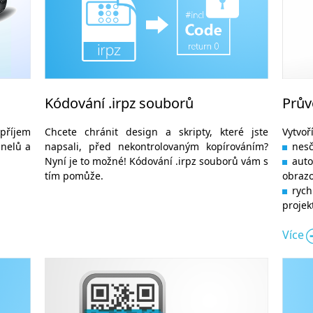
Kódování .irpz souborů
Prův
příjem
Chcete chránit design a skripty, které jste
Vytvoř
anelů a
napsali, před nekontrolovaným kopírováním?
nesč
Nyní je to možné! Kódování .irpz souborů vám s
auto
tím pomůže.
obraz
ryc
projek
Více