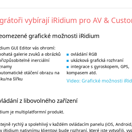
egrátoři vybírají iRidium pro AV & Cus
eomezené grafické možnosti iRidium
idium GUI Editor vás ohromí:
bohatá galerie zvuků a obrázků
ovládání RGB
přizpůsobitelné inerciální
ukázková grafická rozhraní
znamy
integrace s gyroskopem, GPS,
automatické otáčení obrazu na
kompasem atd.
šku/na šířku
Video: Grafické možnosti iRi
ládání z libovolného zařízení
dium je multiplatformní produkt.
stejně rychlý a spolehlivý v každém ovládacím panelu (iOS, Androi
y iRidium nativnímu klientovi bude rozhraní, které jste vytvořili, v