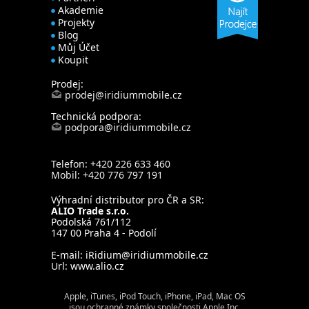
Akademie
Projekty
Blog
Můj Účet
Koupit
Prodej:
prodej@iridiummobile.cz
Technická podpora:
podpora@iridiummobile.cz
Telefon: +420 226 633 460
Mobil: +420 776 797 191
Výhradní distributor pro ČR a SR:
ALIO Trade s.r.o.
Podolská 761/112
147 00 Praha 4 - Podolí
E-mail:
iRidium@iridiummobile.cz
Url:
www.alio.cz
Apple, iTunes, iPod Touch, iPhone, iPad, Mac OS
jsou ochranné známky společnosti Apple Inc.