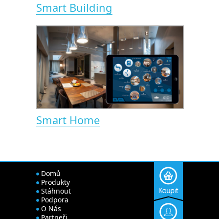
Smart Building
Smart Home
Domů
Produkty
Stáhnout
Podpora
O Nás
Partneři