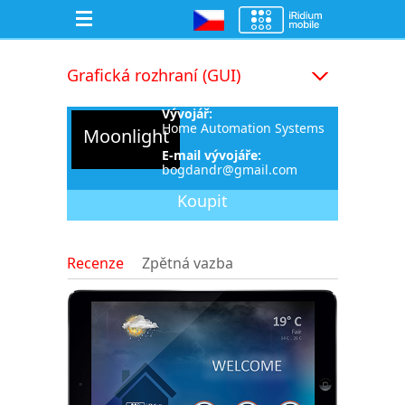
Grafická rozhraní (GUI)
Vývojář:
Home Automation Systems
Moonlight
E-mail vývojáře:
bogdandr@gmail.com
Koupit
Recenze
Zpětná vazba