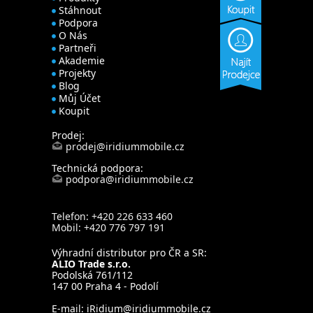
Stáhnout
Podpora
O Nás
Partneři
Akademie
Projekty
Blog
Můj Účet
Koupit
Prodej:
prodej@iridiummobile.cz
Technická podpora:
podpora@iridiummobile.cz
Telefon: +420 226 633 460
Mobil: +420 776 797 191
Výhradní distributor pro ČR a SR:
ALIO Trade s.r.o.
Podolská 761/112
147 00 Praha 4 - Podolí
E-mail:
iRidium@iridiummobile.cz