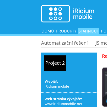
DOMŮ
PRODUKTY
STÁHNOUT
PO
Automatizační řešení
JS m
R
Project 2
Vývojář:
iRidium mobile
Web-stránka vývojáře:
www.iridiummobile.net