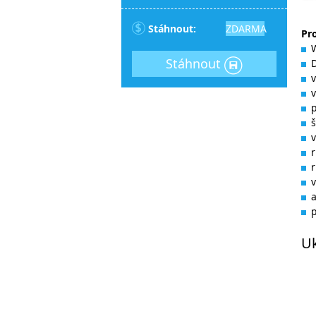
Stáhnout:
ZDARMA
Pr
Stáhnout
v
š
v
r
r
v
U