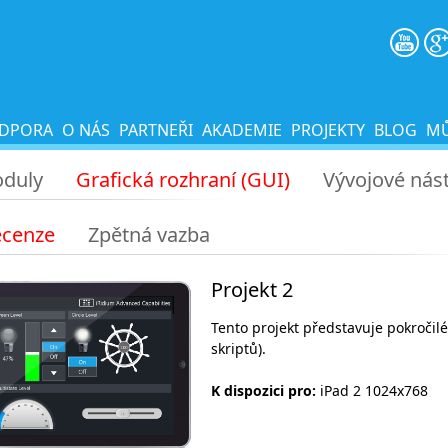
DPORA
O NÁS
PARTNEŘI
AKADEMIE
PROJEKTY
BLOG
MŮ
oduly
Grafická rozhraní (GUI)
Vývojové nást
ecenze
Zpětná vazba
Projekt 2
Tento projekt představuje pokročilé
skriptů).
K dispozici pro:
iPad 2 1024x768