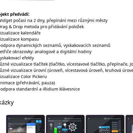
ojekt předvádí:
Widget počasí na 2 dny, přepínání mezi různými městy
Drag & Drop metoda pro přidávání položek
izualizace kalendáře
vizualizace kompasu
podpora dynamických seznamů, vyskakovacích seznamů
etřiče obrazovky: analogové a digitální hodiny
yskakovací efekty
ůzné vizualizace tlačítek (tlačítko, vícestavové tlačítko, přepínače, Jo
ůzné vizualizace úrovní (úroveň, vícestavová úroveň, kruhová úrov
izualizace Color Pickeru
animace (přehrávání, pauza)
podpora standardní a iRidium klávesnice
kázky