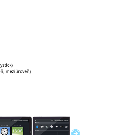
ystick)
eň, meziúroveň)