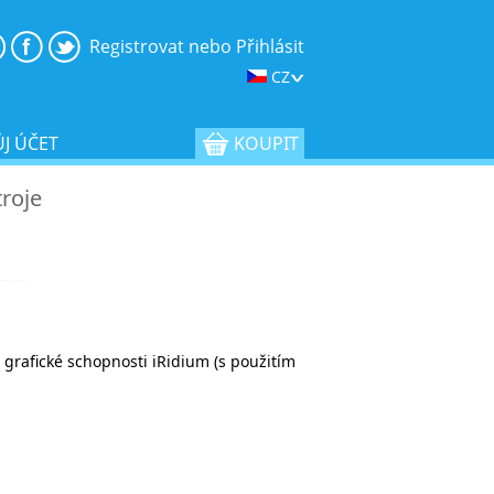
Registrovat nebo Přihlásit
CZ
J ÚČET
KOUPIT
roje
 grafické schopnosti iRidium (s použitím