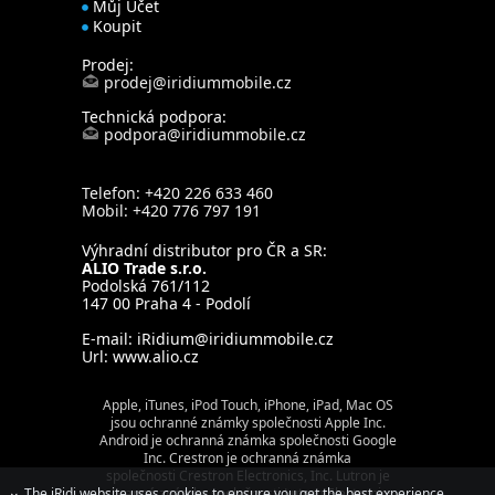
Můj Účet
Koupit
Prodej:
prodej@iridiummobile.cz
Technická podpora:
podpora@iridiummobile.cz
Telefon: +420 226 633 460
Mobil: +420 776 797 191
Výhradní distributor pro ČR a SR:
ALIO Trade s.r.o.
Podolská 761/112
147 00 Praha 4 - Podolí
E-mail:
iRidium@iridiummobile.cz
Url:
www.alio.cz
Apple, iTunes, iPod Touch, iPhone, iPad, Mac OS
jsou ochranné známky společnosti Apple Inc.
Android je ochranná známka společnosti Google
Inc. Crestron je ochranná známka
společnosti Crestron Electronics, Inc. Lutron je
The iRidi website uses cookies to ensure you get the best experience
ochranná známka společnosti Lutron Electronics,