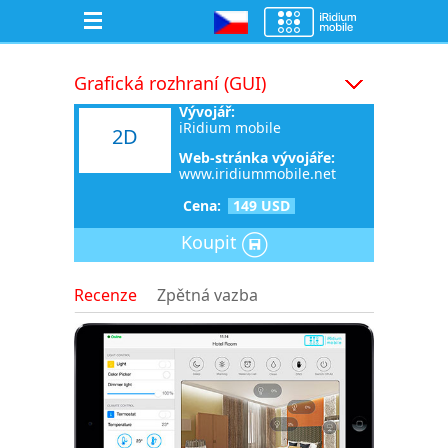
Grafická rozhraní (GUI)
Vývojář:
iRidium mobile
2D
Web-stránka vývojáře:
www.iridiummobile.net
Cena:
149 USD
Koupit
Recenze
Zpětná vazba