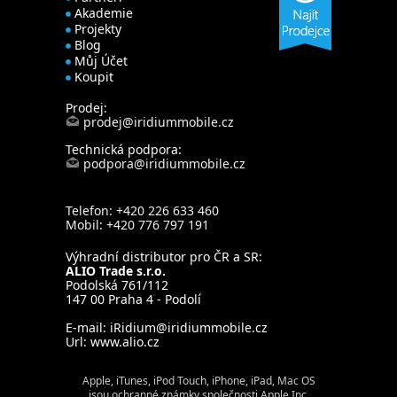
Akademie
Projekty
Blog
Můj Účet
Koupit
Prodej:
prodej@iridiummobile.cz
Technická podpora:
podpora@iridiummobile.cz
Telefon: +420 226 633 460
Mobil: +420 776 797 191
Výhradní distributor pro ČR a SR:
ALIO Trade s.r.o.
Podolská 761/112
147 00 Praha 4 - Podolí
E-mail:
iRidium@iridiummobile.cz
Url:
www.alio.cz
Apple, iTunes, iPod Touch, iPhone, iPad, Mac OS
jsou ochranné známky společnosti Apple Inc.