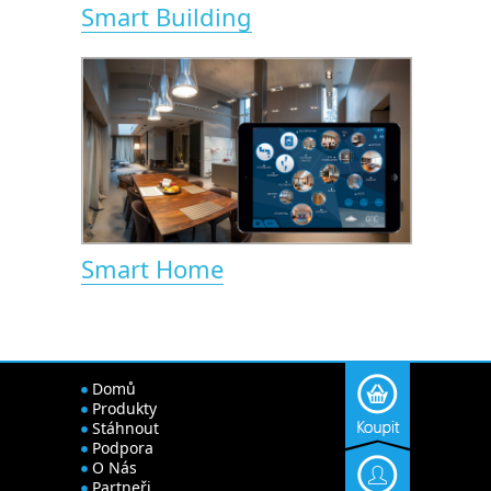
Smart Building
Smart Home
Domů
Produkty
Stáhnout
Podpora
O Nás
Partneři